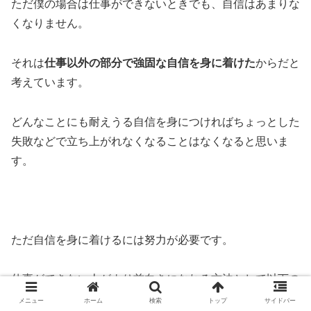
ただ僕の場合は仕事ができないときでも、自信はあまりな
くなりません。
それは
仕事以外の部分で強固な自信を身に着けた
からだと
考えています。
どんなことにも耐えうる自信を身につければちょっとした
失敗などで立ち上がれなくなることはなくなると思いま
す。
ただ自信を身に着けるには努力が必要です。
仕事ができない人がより前向きになれる方法として以下の
3つの方法を考えてみました。
メニュー
ホーム
検索
トップ
サイドバー