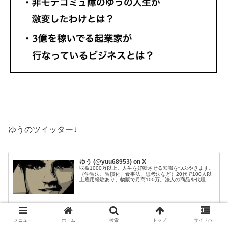
ゆうのツイッター↓
ゆう (@yuu68953) on X
収益1000万以上。人生を好転させる知識をつぶやきます。
（学習法、習慣化、食事法、思考法など）20代で100人以
上雇用経験あり。物販で月商100万。法人の商品を代理販
売し、200件以上成約。Webサイト50個運営管理。目標：
総資産1億円。
x.com
メニュー
ホーム
検索
トップ
サイドバー