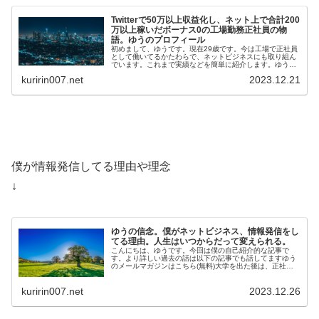
Twitterで50万以上収益化し、ネット上で合計200
万以上稼いだボーナス0の工場勤務正社員の物
語。ゆうのプロフィール
初めまして、ゆうです。現在29歳です。今は工場で正社員
として働いてるかたわらで、ネットビジネスにも取り組ん
でいます。これまで実績などを簡単に紹介します。ゆうの
メールマガジンはこちら(無料)ゆうの実績・Twi…
kuririn007.net
2023.12.21
僕が情報発信してる理由や理念
↓
ゆうの信念。僕がネットビジネス、情報発信をし
てる理由。人生はいつからだって変えられる。
こんにちは、ゆうです。今回は僕の自己紹介的な記事で
す。より詳しい過去の話は以下の記事でも話してますゆう
のメールマガジンはこちら(無料)大学を出た後は、正社員
として工場で勤務しています。そのか…
kuririn007.net
2023.12.26