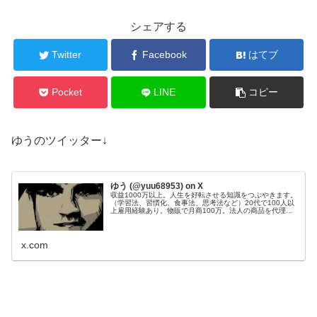
シェアする
Twitter
Facebook
はてブ
Pocket
LINE
コピー
ゆうのツイッター↓
ゆう (@yuu68953) on X
収益1000万以上。人生を好転させる知識をつぶやきます。
（学習法、習慣化、食事法、思考法など）20代で100人以
上雇用経験あり。物販で月商100万。法人の商品を代理販
売し、200件以上成約。Webサイト50個運営管理。目標：
総資産1億円。
x.com