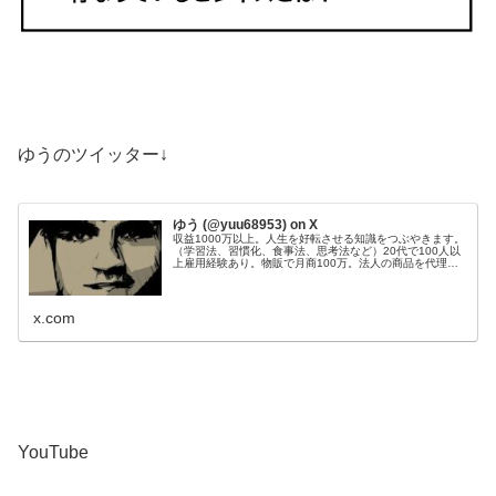
ゆうのツイッター↓
ゆう (@yuu68953) on X
収益1000万以上。人生を好転させる知識をつぶやきます。
（学習法、習慣化、食事法、思考法など）20代で100人以
上雇用経験あり。物販で月商100万。法人の商品を代理販
売し、200件以上成約。Webサイト50個運営管理。目標：
総資産1億円。
x.com
YouTube