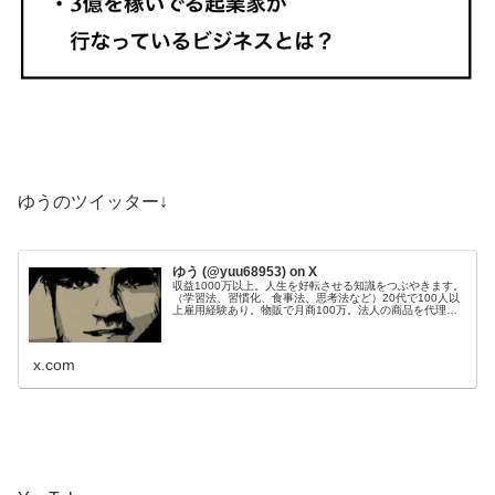
ゆうのツイッター↓
ゆう (@yuu68953) on X
収益1000万以上。人生を好転させる知識をつぶやきます。
（学習法、習慣化、食事法、思考法など）20代で100人以
上雇用経験あり。物販で月商100万。法人の商品を代理販
売し、200件以上成約。Webサイト50個運営管理。目標：
総資産1億円。
x.com