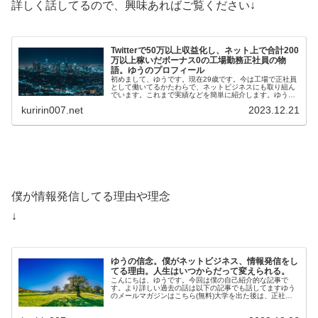
詳しく話してるので、興味あればご覧ください↓
Twitterで50万以上収益化し、ネット上で合計200
万以上稼いだボーナス0の工場勤務正社員の物
語。ゆうのプロフィール
初めまして、ゆうです。現在29歳です。今は工場で正社員
として働いてるかたわらで、ネットビジネスにも取り組ん
でいます。これまで実績などを簡単に紹介します。ゆうの
メールマガジンはこちら(無料)ゆうの実績・Twi…
kuririn007.net
2023.12.21
僕が情報発信してる理由や理念
↓
ゆうの信念。僕がネットビジネス、情報発信をし
てる理由。人生はいつからだって変えられる。
こんにちは、ゆうです。今回は僕の自己紹介的な記事で
す。より詳しい過去の話は以下の記事でも話してますゆう
のメールマガジンはこちら(無料)大学を出た後は、正社員
として工場で勤務しています。そのか…