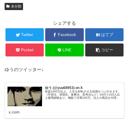
未分類
シェアする
Twitter
Facebook
はてブ
Pocket
LINE
コピー
ゆうのツイッター↓
ゆう (@yuu68953) on X
収益1000万以上。人生を好転させる知識をつぶやきます。
（学習法、習慣化、食事法、思考法など）20代で100人以
上雇用経験あり。物販で月商100万。法人の商品を代理販
売し、200件以上成約。Webサイト50個運営管理。目標：
総資産1億円。
x.com