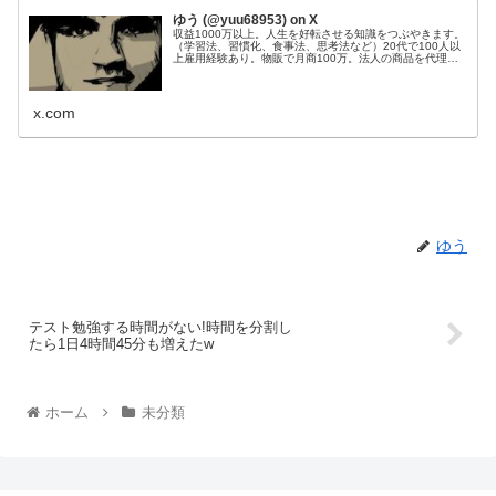
ゆう (@yuu68953) on X
収益1000万以上。人生を好転させる知識をつぶやきます。
（学習法、習慣化、食事法、思考法など）20代で100人以
上雇用経験あり。物販で月商100万。法人の商品を代理販
売し、200件以上成約。Webサイト50個運営管理。目標：
総資産1億円。
x.com
ゆう
テスト勉強する時間がない!時間を分割し
たら1日4時間45分も増えたw
ホーム
未分類