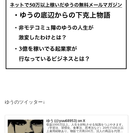
ゆうのツイッター↓
ゆう (@yuu68953) on X
収益1000万以上。人生を好転させる知識をつぶやきます。
（学習法、習慣化、食事法、思考法など）20代で100人以
上雇用経験あり。物販で月商100万。法人の商品を代理販