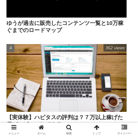
ゆうが過去に販売したコンテンツ一覧と10万稼
ぐまでのロードマップ
362 views
【実体験】ハピタスの評判は？７万以上稼げた
僕がレビューしてみる
メニュー
ホーム
検索
トップ
サイドバー