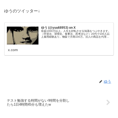
ゆうのツイッター↓
ゆう (@yuu68953) on X
収益1000万以上。人生を好転させる知識をつぶやきます。
（学習法、習慣化、食事法、思考法など）20代で100人以
上雇用経験あり。物販で月商100万。法人の商品を代理販
売し、200件以上成約。Webサイト50個運営管理。目標：
総資産1億円。
x.com
ゆう
テスト勉強する時間がない!時間を分割し
たら1日4時間45分も増えたw