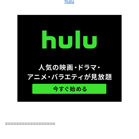
hulu
==================