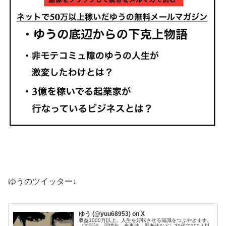
ゆうのツイッター↓
ゆう (@yuu68953) on X
収益1000万以上。人生を好転させる知識をつぶやきます。
（学習法、習慣化、食事法、思考法など）20代で100人以