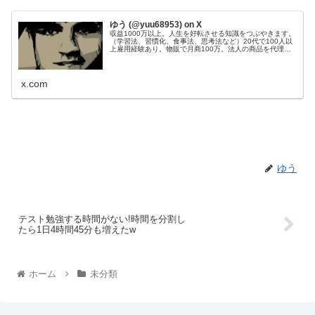
ゆう (@yuu68953) on X
収益1000万以上。人生を好転させる知識をつぶやきます。
（学習法、習慣化、食事法、思考法など）20代で100人以
上雇用経験あり。物販で月商100万。法人の商品を代理販
売し、200件以上成約。Webサイト50個運営管理。目標：
総資産1億円。
x.com
ゆう
テスト勉強する時間がない!時間を分割し
たら1日4時間45分も増えたw
ホーム
未分類