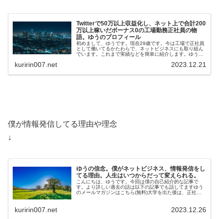
Twitterで50万以上収益化し、ネット上で合計200
万以上稼いだボーナス0の工場勤務正社員の物
語。ゆうのプロフィール
初めまして、ゆうです。現在29歳です。今は工場で正社員
として働いてるかたわらで、ネットビジネスにも取り組ん
でいます。これまで実績などを簡単に紹介します。ゆうの
メールマガジンはこちら(無料)ゆうの実績・Twi…
kuririn007.net
2023.12.21
僕が情報発信してる理由や理念
↓
ゆうの信念。僕がネットビジネス、情報発信をし
てる理由。人生はいつからだって変えられる。
こんにちは、ゆうです。今回は僕の自己紹介的な記事で
す。より詳しい過去の話は以下の記事でも話してますゆう
のメールマガジンはこちら(無料)大学を出た後は、正社員
として工場で勤務しています。そのか…
kuririn007.net
2023.12.26