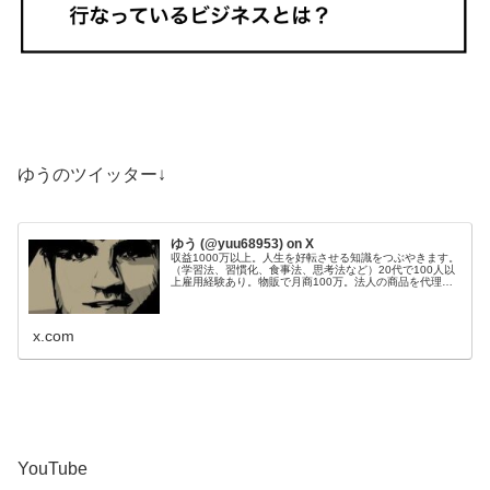
ゆうのツイッター↓
ゆう (@yuu68953) on X
収益1000万以上。人生を好転させる知識をつぶやきます。
（学習法、習慣化、食事法、思考法など）20代で100人以
上雇用経験あり。物販で月商100万。法人の商品を代理販
売し、200件以上成約。Webサイト50個運営管理。目標：
総資産1億円。
x.com
YouTube