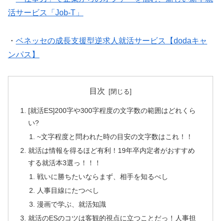
活サービス「Job-T」
・
ベネッセの成長支援型逆求人就活サービス【dodaキャ
ンパス】
目次
[就活ES]200字や300字程度の文字数の範囲はどれくら
い?
~文字程度と問われた時の目安の文字数はこれ！！
就活は情報を得るほど有利！19年卒内定者がおすすめ
する就活本3選っ！！！
戦いに勝ちたいならまず、相手を知るべし
人事目線にたつべし
漫画で学ぶ、就活知識
就活のESのコツは客観的視点に立つことだっ！人事担