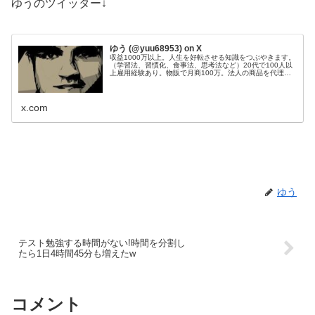
ゆうのツイッター↓
ゆう (@yuu68953) on X
収益1000万以上。人生を好転させる知識をつぶやきます。
（学習法、習慣化、食事法、思考法など）20代で100人以
上雇用経験あり。物販で月商100万。法人の商品を代理販
売し、200件以上成約。Webサイト50個運営管理。目標：
総資産1億円。
x.com
ゆう
テスト勉強する時間がない!時間を分割し
たら1日4時間45分も増えたw
コメント