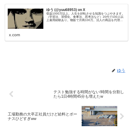
ゆう (@yuu68953) on X
収益1000万以上。人生を好転させる知識をつぶやきます。
（学習法、習慣化、食事法、思考法など）20代で100人以
上雇用経験あり。物販で月商100万。法人の商品を代理販
売し、200件以上成約。Webサイト50個運営管理。目標：
総資産1億円。
x.com
ゆう
テスト勉強する時間がない!時間を分割し
たら1日4時間45分も増えたw
工場勤務の大卒正社員だけど給料とボー
ナスひどすぎww