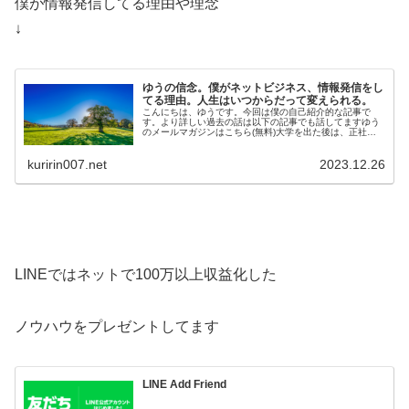
僕が情報発信してる理由や理念
↓
ゆうの信念。僕がネットビジネス、情報発信をし
てる理由。人生はいつからだって変えられる。
こんにちは、ゆうです。今回は僕の自己紹介的な記事で
す。より詳しい過去の話は以下の記事でも話してますゆう
のメールマガジンはこちら(無料)大学を出た後は、正社員
として工場で勤務しています。そのか…
kuririn007.net
2023.12.26
LINEではネットで100万以上収益化した
ノウハウをプレゼントしてます
LINE Add Friend