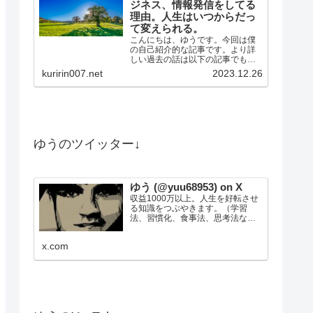
ジネス、情報発信をしてる
理由。人生はいつからだっ
て変えられる。
こんにちは、ゆうです。今回は僕
の自己紹介的な記事です。より詳
しい過去の話は以下の記事でも話
してますゆうのメールマガジンは
kuririn007.net
2023.12.26
こちら(無料)大学を出た後は、正社
員として工場で勤務しています。
そのか…
ゆうのツイッター↓
ゆう (@yuu68953) on X
収益1000万以上。人生を好転させ
る知識をつぶやきます。（学習
法、習慣化、食事法、思考法な
ど）20代で100人以上雇用経験あ
り。物販で月商100万。法人の商品
x.com
を代理販売し、200件以上成約。
Webサイト50個運営管理。目標：
総資産1億円。