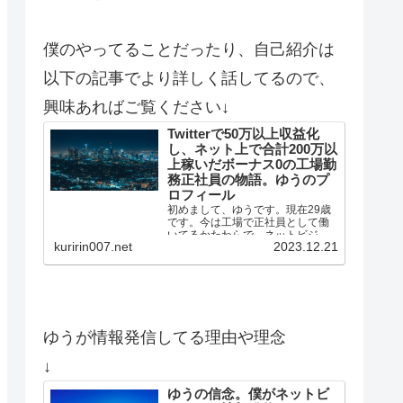
僕のやってることだったり、自己紹介は
以下の記事でより詳しく話してるので、
興味あればご覧ください↓
Twitterで50万以上収益化
し、ネット上で合計200万以
上稼いだボーナス0の工場勤
務正社員の物語。ゆうのプ
ロフィール
初めまして、ゆうです。現在29歳
です。今は工場で正社員として働
いてるかたわらで、ネットビジネ
kuririn007.net
2023.12.21
スにも取り組んでいます。これま
で実績などを簡単に紹介します。
ゆうのメールマガジンはこちら(無
料)ゆうの実績・Twi…
ゆうが情報発信してる理由や理念
↓
ゆうの信念。僕がネットビ