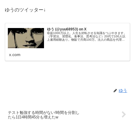
ゆうのツイッター↓
ゆう (@yuu68953) on X
収益1000万以上。人生を好転させる知識をつぶやきます。
（学習法、習慣化、食事法、思考法など）20代で100人以
上雇用経験あり。物販で月商100万。法人の商品を代理販
売し、200件以上成約。Webサイト50個運営管理。目標：
総資産1億円。
x.com
ゆう
テスト勉強する時間がない!時間を分割し
たら1日4時間45分も増えたw