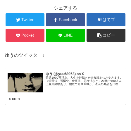
シェアする
Twitter
Facebook
はてブ
Pocket
LINE
コピー
ゆうのツイッター↓
ゆう (@yuu68953) on X
収益1000万以上。人生を好転させる知識をつぶやきます。
（学習法、習慣化、食事法、思考法など）20代で100人以
上雇用経験あり。物販で月商100万。法人の商品を代理販
売し、200件以上成約。Webサイト50個運営管理。目標：
総資産1億円。
x.com