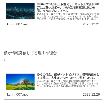
Twitterで50万以上収益化し、ネット上で合計200
万以上稼いだボーナス0の工場勤務正社員の物
語。ゆうのプロフィール
初めまして、ゆうです。現在29歳です。今は工場で正社員
として働いてるかたわらで、ネットビジネスにも取り組ん
でいます。これまで実績などを簡単に紹介します。ゆうの
メールマガジンはこちら(無料)ゆうの実績・Twi…
kuririn007.net
2023.12.21
僕が情報発信してる理由や理念
↓
ゆうの信念。僕がネットビジネス、情報発信をし
てる理由。人生はいつからだって変えられる。
こんにちは、ゆうです。今回は僕の自己紹介的な記事で
す。より詳しい過去の話は以下の記事でも話してますゆう
のメールマガジンはこちら(無料)大学を出た後は、正社員
として工場で勤務しています。そのか…
kuririn007.net
2023.12.26