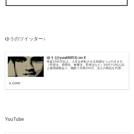
ゆうのツイッター↓
ゆう (@yuu68953) on X
収益1000万以上。人生を好転させる知識をつぶやきます。
（学習法、習慣化、食事法、思考法など）20代で100人以
上雇用経験あり。物販で月商100万。法人の商品を代理販
売し、200件以上成約。Webサイト50個運営管理。目標：
総資産1億円。
x.com
YouTube