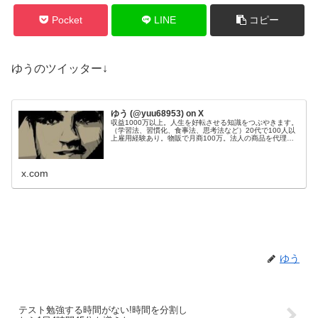
Pocket
LINE
コピー
ゆうのツイッター↓
ゆう (@yuu68953) on X
収益1000万以上。人生を好転させる知識をつぶやきます。
（学習法、習慣化、食事法、思考法など）20代で100人以
上雇用経験あり。物販で月商100万。法人の商品を代理販
売し、200件以上成約。Webサイト50個運営管理。目標：
総資産1億円。
x.com
ゆう
テスト勉強する時間がない!時間を分割し