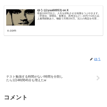
ゆう (@yuu68953) on X
収益1000万以上。人生を好転させる知識をつぶやきます。
（学習法、習慣化、食事法、思考法など）20代で100人以
上雇用経験あり。物販で月商100万。法人の商品を代理販
売し、200件以上成約。Webサイト50個運営管理。目標：
総資産1億円。
x.com
ゆう
テスト勉強する時間がない!時間を分割し
たら1日4時間45分も増えたw
コメント