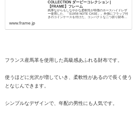
COLLECTION ダービーコレクション |
【FRAME】フレーム
肉厚ながらもしなやかな柔軟性が特徴のホースハイドレザ
ー使用した、「S1958 NOTE CASE」。外側にフラップ付
きのコインケースを付けた、コンパクトな二つ折り財布で
す。
www.frame.jp
フランス産馬革を使用した高級感あふれる財布です。
使うほどに光沢が増していき、柔軟性があるので長く使う
となじんできます。
シンプルなデザインで、年配の男性にも人気です。