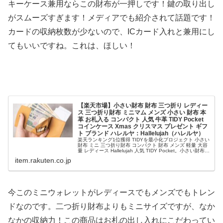
キーケース兼用ならこの財布が一押しです！鍵の取り出し
がスムーズすぎます！メディアでも紹介されて話題です！
カードの収納枚数が少ないので、ICカード入れと兼用にし
てもいいですね。これは、ほしい！
【楽天市場】小さい財布 財布 三つ折り レディー
ス 三つ折り財布 ミニマム メンズ 小さい 財布 本
革 お札入る コンパクト 人気 牛革 TIDY Pocket
コインケース Xmas クリスマス プレゼント ギフ
ト ブランド ハレルヤ：Hallelujah（ハレルヤ）
楽天ランキング1位獲得 TIDYを最小化プロジェクト 小さい
財布 ミニ 三つ折り財布 コンパクト 財布 メンズ 軽量 大容
量 レディース Hallelujah 人気 TIDY Pocket。小さい財布
財布 三つ折り レディース 三つ折り財布 ミニマム メンズ
item.rakuten.co.jp
小さい 財布 本革 お札入る コンパクト 人気 牛革 T...
今このミニウォレットがレディースでもメンズでもトレン
ドなのです。二つ折り財布よりもミニサイズですが、なか
なかの収納力！この商品はお札の出し入れにこだわってい