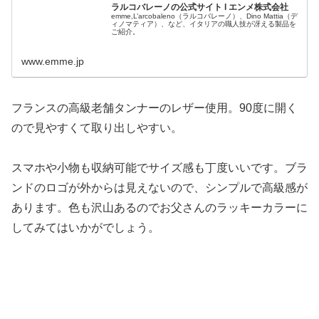
ラルコバレーノの公式サイト l エンメ株式会社
emme,L’arcobaleno（ラルコバレーノ）、Dino Mattia（デ
ィノマティア）、など、イタリアの職人技が冴える製品を
ご紹介。
www.emme.jp
フランスの高級老舗タンナーのレザー使用。90度に開く
ので見やすくて取り出しやすい。
スマホや小物も収納可能でサイズ感も丁度いいです。ブラ
ンドのロゴが外からは見えないので、シンプルで高級感が
あります。色も沢山あるのでお父さんのラッキーカラーに
してみてはいかがでしょう。