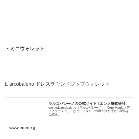
・ミニウォレット
L`arcobaleno ドレスラウンドジップウォレット
ラルコバレーノの公式サイト l エンメ株式会社
emme,L’arcobaleno（ラルコバレーノ）、Dino Mattia（デ
ィノマティア）、など、イタリアの職人技が冴える製品を
ご紹介。
www.emme.jp