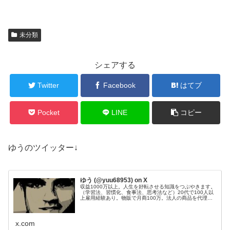
未分類
シェアする
Twitter
Facebook
はてブ
Pocket
LINE
コピー
ゆうのツイッター↓
ゆう (@yuu68953) on X
収益1000万以上。人生を好転させる知識をつぶやきます。
（学習法、習慣化、食事法、思考法など）20代で100人以
上雇用経験あり。物販で月商100万。法人の商品を代理販
売し、200件以上成約。Webサイト50個運営管理。目標：
総資産1億円。
x.com