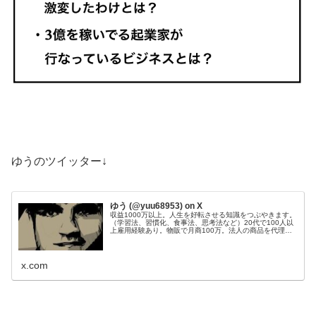
ゆうのツイッター↓
ゆう (@yuu68953) on X
収益1000万以上。人生を好転させる知識をつぶやきます。
（学習法、習慣化、食事法、思考法など）20代で100人以
上雇用経験あり。物販で月商100万。法人の商品を代理販
売し、200件以上成約。Webサイト50個運営管理。目標：
総資産1億円。
x.com