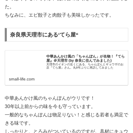
た。
ちなみに、エビ餃子と肉餃子も美味しかったです。
奈良県天理市にある‘てら屋“
中華あんかけ風の「ちゃんぽん」が名物！『てら
屋』＠天理市 (by 奈良に住んでみました)
天理市のイオンの近くにある、ちゃんぽんとギョウザのお
店『てら屋』さん。丸8年ぶりに再訪してみました
small-life.com
中華あんかけ風のちゃんぽんがウリです！
30年以上前からの味を今も守っています。
一般的なちゃんぽんは物足りない！と感じる若者も満足で
きる味です。
しっかりと、とろみがついているのですが、具材にキュウ