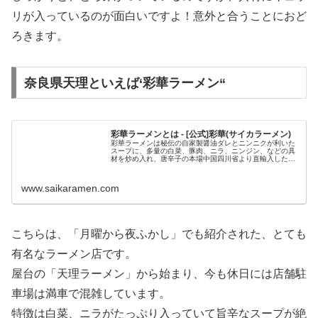
リが入っているのが面白いですよ！意外と合うことにおど
ろきます。
奈良県天理といえば‘彩華ラーメン“
彩華ラーメンとは - [公式]彩華(サイカラーメン)
彩華ラーメンは秘伝の自家製醤油ダレとニンニクが利いた
スープに、多量の白菜、豚肉、ニラ、ニンジン、などの具
材を炒め入れ、唐辛子の本場中国四川省より直輸入した
「辣醤(ラージャン)」により辛みをつけた奈良県を代表す
るオリジナルのラーメンです。天理ラーメンの愛称でいま
でも変わらぬ味を創り続けています。
www.saikaramen.com
こちらは、「月曜から夜ふかし」でも紹介された、とても
有名なラーメン店です。
屋台の「天理ラーメン」から始まり、今も休日には店舗駐
車場は満車で混雑しています。
特徴は白菜、ニラがたっぷり入っていて旨辛なスープが絶