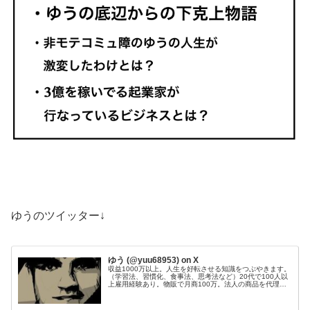
ゆうのツイッター↓
ゆう (@yuu68953) on X
収益1000万以上。人生を好転させる知識をつぶやきます。
（学習法、習慣化、食事法、思考法など）20代で100人以
上雇用経験あり。物販で月商100万。法人の商品を代理販
売し、200件以上成約。Webサイト50個運営管理。目標：
総資産1億円。