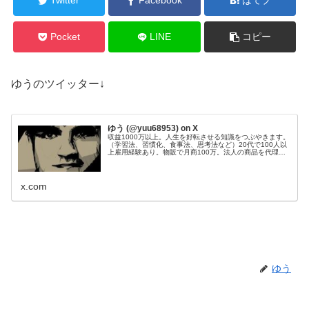
Twitter
Facebook
はてブ
Pocket
LINE
コピー
ゆうのツイッター↓
ゆう (@yuu68953) on X
収益1000万以上。人生を好転させる知識をつぶやきます。
（学習法、習慣化、食事法、思考法など）20代で100人以
上雇用経験あり。物販で月商100万。法人の商品を代理販
売し、200件以上成約。Webサイト50個運営管理。目標：
総資産1億円。
x.com
ゆう