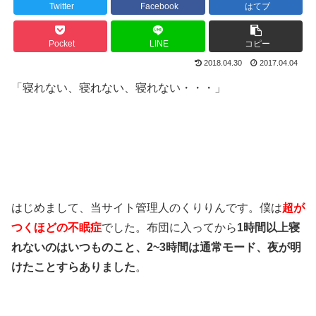
Twitter
Facebook
はてブ
Pocket
LINE
コピー
2018.04.30
2017.04.04
「寝れない、寝れない、寝れない・・・」
はじめまして、当サイト管理人のくりりんです。僕は
超が
つくほどの不眠症
でした。布団に入ってから
1時間以上寝
れないのは
いつものこと、2~3時間は通常モード、
夜が明
けたことすらありました
。