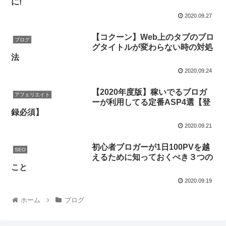
に!
2020.09.27
【コクーン】Web上のタブのブロ
ブログ
グタイトルが変わらない時の対処
法
2020.09.24
【2020年度版】稼いでるブロガ
アフェリエイト
ーが利用してる定番ASP4選【登
録必須】
2020.09.21
初心者ブロガーが1日100PVを越
SEO
えるために知っておくべき３つの
こと
2020.09.19
ホーム
ブログ