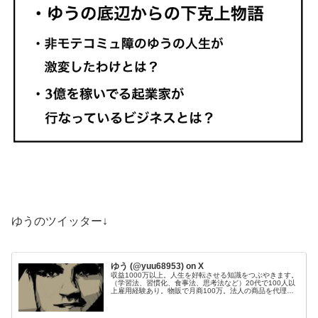
ゆうのツイッター↓
ゆう (@yuu68953) on X
収益1000万以上。人生を好転させる知識をつぶやきます。
（学習法、習慣化、食事法、思考法など）20代で100人以
上雇用経験あり。物販で月商100万。法人の商品を代理販
売し、200件以上成約。Webサイト50個運営管理。目標：
総資産1億円。