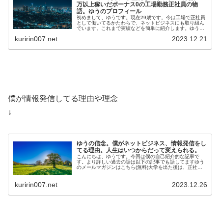
万以上稼いだボーナス0の工場勤務正社員の物
語。ゆうのプロフィール
初めまして、ゆうです。現在29歳です。今は工場で正社員
として働いてるかたわらで、ネットビジネスにも取り組ん
でいます。これまで実績などを簡単に紹介します。ゆうの
メールマガジンはこちら(無料)ゆうの実績・Twi…
kuririn007.net
2023.12.21
僕が情報発信してる理由や理念
↓
ゆうの信念。僕がネットビジネス、情報発信をし
てる理由。人生はいつからだって変えられる。
こんにちは、ゆうです。今回は僕の自己紹介的な記事で
す。より詳しい過去の話は以下の記事でも話してますゆう
のメールマガジンはこちら(無料)大学を出た後は、正社員
として工場で勤務しています。そのか…
kuririn007.net
2023.12.26